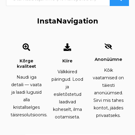
InstaNavigation
Anonüümne
Kõrge
Kiire
kvaliteet
Kõik
Välkkiired
Naudi iga
vaatamised on
päringud. Lood
detaili — vaata
täiesti
ja
ja laadi lugusid
anonüümsed.
esiletõstetud
alla
Sirvi mis tahes
laadivad
kristallselges
kontot, jäädes
koheselt, ilma
täisresolutsioonis.
privaatseks.
ootamiseta.