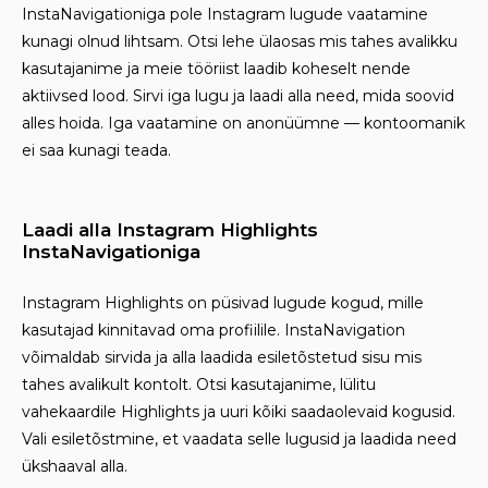
InstaNavigationiga pole Instagram lugude vaatamine
kunagi olnud lihtsam. Otsi lehe ülaosas mis tahes avalikku
kasutajanime ja meie tööriist laadib koheselt nende
aktiivsed lood. Sirvi iga lugu ja laadi alla need, mida soovid
alles hoida. Iga vaatamine on anonüümne — kontoomanik
ei saa kunagi teada.
Laadi alla Instagram Highlights
InstaNavigationiga
Instagram Highlights on püsivad lugude kogud, mille
kasutajad kinnitavad oma profiilile. InstaNavigation
võimaldab sirvida ja alla laadida esiletõstetud sisu mis
tahes avalikult kontolt. Otsi kasutajanime, lülitu
vahekaardile Highlights ja uuri kõiki saadaolevaid kogusid.
Vali esiletõstmine, et vaadata selle lugusid ja laadida need
ükshaaval alla.